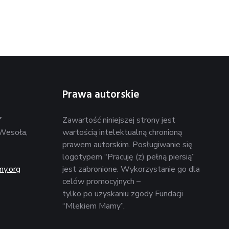
Prawa autorskie
Y
Zawartość niniejszej strony jest
Wesoła,
wartością intelektualną chronioną
prawem autorskim. Posługiwanie się
logotypem “Pracuję (z) pełną piersią”
y.org
jest zabronione. Wykorzystanie go dla
celów promocyjnych –
tylko po uzyskaniu zgody Fundacji
“Mlekiem Mamy”.