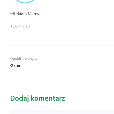
Mlekiem Mamy
Full
118 × 118
size
Nawigacja
Opublikowany w
wpisu
O nas
Dodaj komentarz