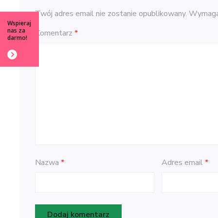
Twój adres email nie zostanie opublikowany.
Wymagan
Wspieraj
nas za
Komentarz
*
darmo!
Nazwa
*
Adres email
*