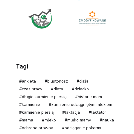
Tagi
ankieta
biustonosz
ciąża
czas pracy
dieta
dziecko
długie karmienie piersią
historie mam
karmienie
karmienie odciągniętym mlekiem
karmienie piersią
laktacja
laktator
mama
mleko
mleko mamy
nauka
ochrona prawna
odciąganie pokarmu