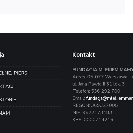
ja
Kontakt
FUNDACJA MLEKIEM MAM
ŁNEJ PIERSI
Adres: 05-077 Warszawa - 
ul. Jana Pawła II 31 lok. 3
KTACJI
Telefon: 536 292 700
Email:
fundacja@mlekiemmam
STORIE
REGON: 369327005
NIP: 9522173483
 MAM
KRS: 0000714216