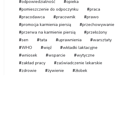
odpowiedzialność
opieka
pomieszczenie do odpoczynku
praca
pracodawca
pracownik
prawo
promocja karmienia piersią
przechowywanie
przerwa na karmienie piersią
przełożony
sen
tata
uprawnienia
warsztaty
WHO
więź
wkładki laktacyjne
wniosek
wsparcie
wytyczne
zakład pracy
zaświadczenie lekarskie
zdrowie
żywienie
żłobek