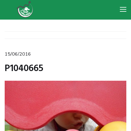
Me
Posted
15/06/2016
on
P1040665