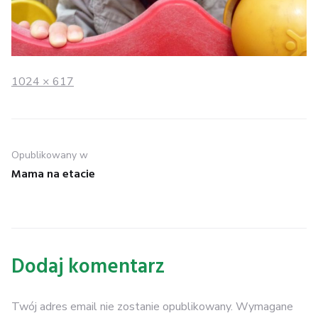
Full
1024 × 617
size
Nawigacja
Opublikowany w
wpisu
Mama na etacie
Dodaj komentarz
Twój adres email nie zostanie opublikowany.
Wymagane