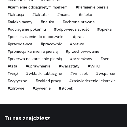
karmienie odciągniętym mlekiem
karmienie piersią
laktacja
laktator
mama
mleko
mleko mamy
nauka
ochrona prawna
odciąganie pokarmu
odpowiedzialność
opieka
pomieszczenie do odpoczynku
praca
pracodawca
pracownik
prawo
promocja karmienia piersią
przechowywanie
przerwa na karmienie piersią
przełożony
sen
tata
uprawnienia
warsztaty
WHO
więź
wkładki laktacyjne
wniosek
wsparcie
wytyczne
zakład pracy
zaświadczenie lekarskie
zdrowie
żywienie
żłobek
Tu nas znajdziesz