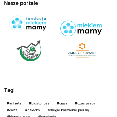
Nasze portale
Tagi
ankieta
biustonosz
ciąża
czas pracy
dieta
dziecko
długie karmienie piersią
historie mam
karmienie